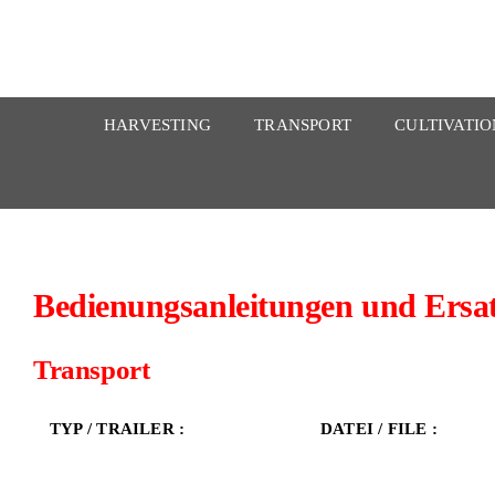
Zum
Inhalt
springen
HARVESTING
TRANSPORT
CULTIVATIO
Bedienungsanleitungen und Ersat
Transport
TYP / TRAILER :
DATEI / FILE :