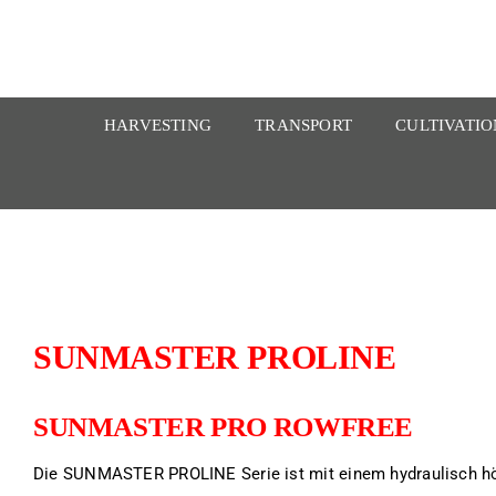
Zum
Inhalt
springen
HARVESTING
TRANSPORT
CULTIVATIO
SUNMASTER PROLINE
SUNMASTER PRO ROWFREE
Die SUNMASTER PROLINE Serie ist mit einem hydraulisch hö