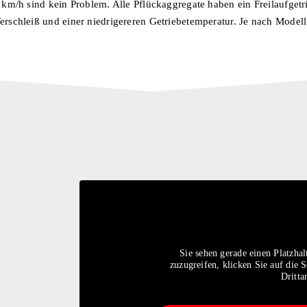
 km/h sind kein Problem. Alle Pflückaggregate haben ein Freilaufgetr
rschleiß und einer niedrigereren Getriebetemperatur. Je nach Modell 
Sie sehen gerade einen Platzhal
zuzugreifen, klicken Sie auf die S
Dritta